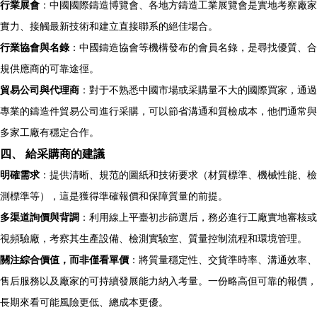
行業展會
：中國國際鑄造博覽會、各地方鑄造工業展覽會是實地考察廠家
實力、接觸最新技術和建立直接聯系的絕佳場合。
行業協會與名錄
：中國鑄造協會等機構發布的會員名錄，是尋找優質、合
規供應商的可靠途徑。
貿易公司與代理商
：對于不熟悉中國市場或采購量不大的國際買家，通過
專業的鑄造件貿易公司進行采購，可以節省溝通和質檢成本，他們通常與
多家工廠有穩定合作。
四、 給采購商的建議
明確需求
：提供清晰、規范的圖紙和技術要求（材質標準、機械性能、檢
測標準等），這是獲得準確報價和保障質量的前提。
多渠道詢價與背調
：利用線上平臺初步篩選后，務必進行工廠實地審核或
視頻驗廠，考察其生產設備、檢測實驗室、質量控制流程和環境管理。
關注綜合價值，而非僅看單價
：將質量穩定性、交貨準時率、溝通效率、
售后服務以及廠家的可持續發展能力納入考量。一份略高但可靠的報價，
長期來看可能風險更低、總成本更優。