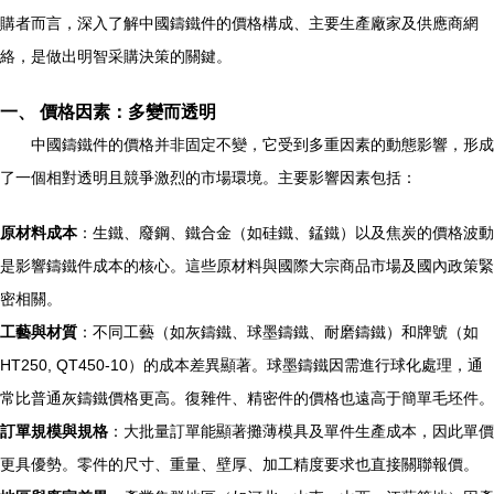
購者而言，深入了解中國鑄鐵件的價格構成、主要生產廠家及供應商網
絡，是做出明智采購決策的關鍵。
一、 價格因素：多變而透明
中國鑄鐵件的價格并非固定不變，它受到多重因素的動態影響，形成
了一個相對透明且競爭激烈的市場環境。主要影響因素包括：
原材料成本
：生鐵、廢鋼、鐵合金（如硅鐵、錳鐵）以及焦炭的價格波動
是影響鑄鐵件成本的核心。這些原材料與國際大宗商品市場及國內政策緊
密相關。
工藝與材質
：不同工藝（如灰鑄鐵、球墨鑄鐵、耐磨鑄鐵）和牌號（如
HT250, QT450-10）的成本差異顯著。球墨鑄鐵因需進行球化處理，通
常比普通灰鑄鐵價格更高。復雜件、精密件的價格也遠高于簡單毛坯件。
訂單規模與規格
：大批量訂單能顯著攤薄模具及單件生產成本，因此單價
更具優勢。零件的尺寸、重量、壁厚、加工精度要求也直接關聯報價。