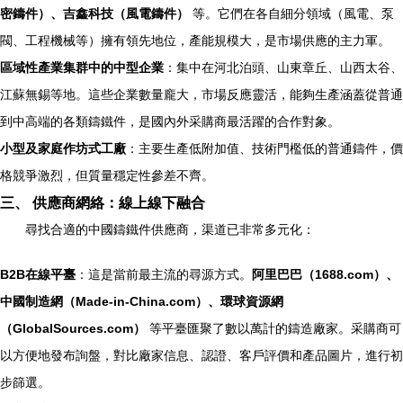
密鑄件）、吉鑫科技（風電鑄件）
等。它們在各自細分領域（風電、泵
閥、工程機械等）擁有領先地位，產能規模大，是市場供應的主力軍。
區域性產業集群中的中型企業
：集中在河北泊頭、山東章丘、山西太谷、
江蘇無錫等地。這些企業數量龐大，市場反應靈活，能夠生產涵蓋從普通
到中高端的各類鑄鐵件，是國內外采購商最活躍的合作對象。
小型及家庭作坊式工廠
：主要生產低附加值、技術門檻低的普通鑄件，價
格競爭激烈，但質量穩定性參差不齊。
三、 供應商網絡：線上線下融合
尋找合適的中國鑄鐵件供應商，渠道已非常多元化：
B2B在線平臺
：這是當前最主流的尋源方式。
阿里巴巴（1688.com）、
中國制造網（Made-in-China.com）、環球資源網
（GlobalSources.com）
等平臺匯聚了數以萬計的鑄造廠家。采購商可
以方便地發布詢盤，對比廠家信息、認證、客戶評價和產品圖片，進行初
步篩選。