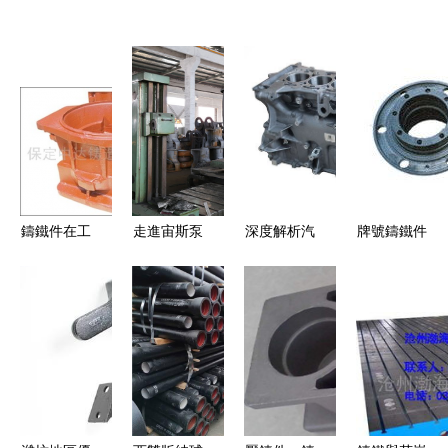
鑄鐵件在工
走進宙斯泵
深度解析汽
牌號鑄鐵件
業應用中的
業金工車間
車鋁壓鑄殼
與普通鑄鐵
重要性——
鑄鐵件的涅
體工廠與鑄
件的全面對
以拖拉機前
槃與工業之
鐵件的雙維
比分析
支架、箱
美
優勢——值
體、殼體為
得信賴的全
例
鏈路覆蓋服
務