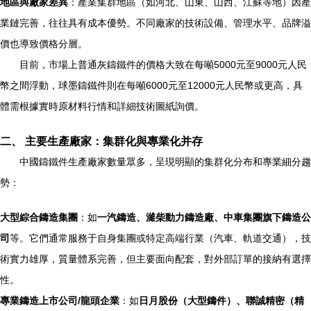
地區與廠家差異
：產業集群地區（如河北、山東、山西、江蘇等地）因產
業鏈完善，往往具有成本優勢。不同廠家的技術設備、管理水平、品牌溢
價也導致價格分層。
目前，市場上普通灰鑄鐵件的價格大致在每噸5000元至9000元人民
幣之間浮動，球墨鑄鐵件則在每噸6000元至12000元人民幣或更高，具
體需根據實時原材料行情和詳細技術圖紙詢價。
二、 主要生產廠家：集群化與專業化并存
中國鑄鐵件生產廠家數量眾多，呈現明顯的集群化分布和專業細分趨
勢：
大型綜合鑄造集團
：如
一汽鑄造、濰柴動力鑄造廠、中車集團旗下鑄造公
司
等。它們通常服務于自身集團或特定高端行業（汽車、軌道交通），技
術實力雄厚，質量體系完善，但主要面向配套，對外部訂單的接納有選擇
性。
專業鑄造上市公司/龍頭企業
：如
日月股份（大型鑄件）、聯誠精密（精