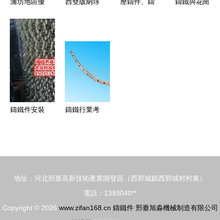
濰坊地區優
西雙版納球
壓鑄件、鑄
鑄鐵與花崗
惠的球墨鑄
墨鑄鐵管價
鋁件與鑄鐵
巖平板 工
鐵件價格代
格及鑄鐵件
件噴砂清理
業測量中的
理——青州
市場分析
工藝詳解
核心工具與
市鑫牛機械
選型指南
鑄鐵件安裝
鑄鐵行業考
價格、批發
察 走進泊
與廠家選擇
頭市興利達
全指南
量具廠的鑄
鐵件生產前
地址：河北邢臺高新技術產業開發區（西郭城鎮西郭城村村東）
沿
電話：1393040**
Copyright © 2026
www.zifan168.cn
鑄鐵件
邢臺旭淼機械制造有限公司